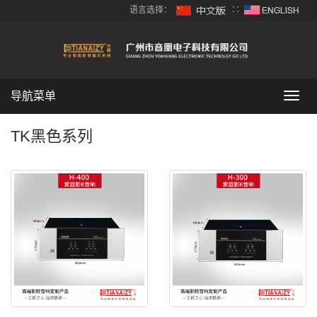
语言选择：
∷
导航菜单
导
航
菜
TK黑色系列
单