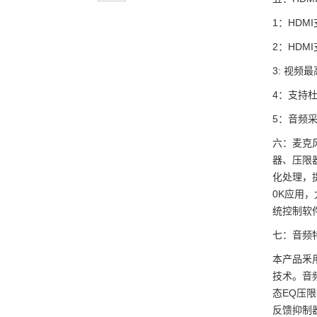
1：HDM
2：HDMI
3: 视频最
4：支持杜
5：音频采样率
六：麦克
器、压限
化处理，
0K应用
统控制软件
七：音频
本产品釆用
技术。音
态EQ压
反馈抑制