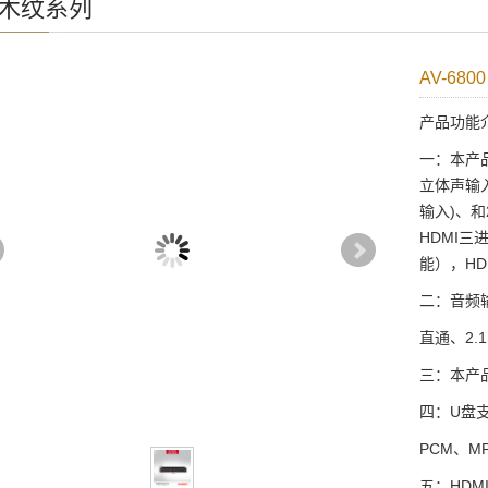
原木纹系列
AV-6800
产品功能
一：本产
立体声输入
输入)、
HDMI三
能），HD
二：音频
直通、2.1
三：本产品
四：U盘
PCM、MP
五：HDM