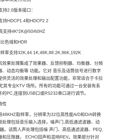
I支持2.0版本接口：
支持HDCP1.4和HDCP2.2
高支持4K*2K@50/60HZ
比色域和HDR
支持32K,44.1K,48K,88.2K,96K,192K
风效果处理集成了效果器、反馈抑制器、均衡器、分频
器、动态均衡等 功能。它对 音乐及话筒信号进行数字
提供灵活的效果处理和输出配置功能，非常适合于卡拉
，尤其专业KTV 场所。所有的功能可通过一台安装有系
的PC,连接到USB口或RS232串口进行调节。
特性
48KHZ取样率，分辨率为32位高性能A/D和D/A转换
频处理包括音乐输入选择，噪声门,高低通滤波器、动
限器。话筒人声处理包括噪 声门、高低通滤波器、PEQ,
器和压限器， ECHO回声和混响REV。效果部分针对