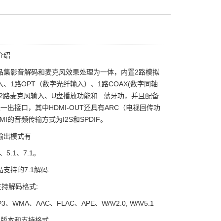
介绍
品集影音解码和麦克风效果处理为一体，内置2路模拟
、1路OPT（数字光纤输入）、1路COAX(数字同轴
和2路麦克风输入、U盘播放功能和 蓝牙功，并且配备
进一出接口，其中HDMI-OUT还具有ARC（电视回传功
MI的音频传输方式为I2S和SPDIF。
输出模式有
、5.1、7.1。
支持的7.1解码:
支持解码格式:
3、WMA、AAC、FLAC、APE、WAV2.0, WAV5.1
I版本和支持格式