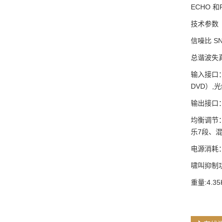
ECHO 
技术参数
信噪比 SNR
总谐波失真+
输入接口：
DVD）,
输出接口
均衡调节：
乐7段、混
电源消耗：
啸叫抑制
重量:4.35