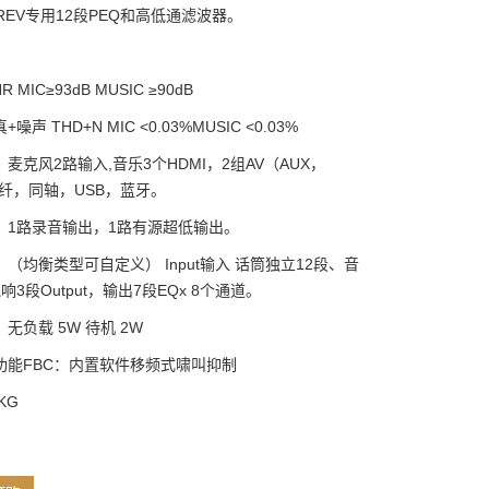
和REV专用12段PEQ和高低通滤波器。
 MIC≥93dB MUSIC ≥90dB
噪声 THD+N MIC <0.03%MUSIC <0.03%
麦克风2路输入,音乐3个HDMI，2组AV（AUX，
光纤，同轴，USB，蓝牙。
：1路录音输出，1路有源超低输出。
（均衡类型可自定义） Input输入 话筒独立12段、音
响3段Output，输出7段EQx 8个通道。
无负载 5W 待机 2W
功能FBC：内置软件移频式啸叫抑制
KG